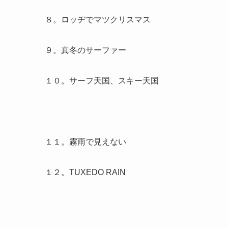
８。ロッヂでマツクリスマス
９。真冬のサーファー
１０。サーフ天国、スキー天国
１１。霧雨で見えない
１２。TUXEDO RAIN