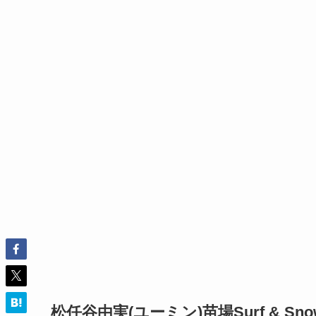
松任谷由実(ユーミン)苗場Surf & S