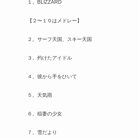
１。BLIZZARD
【２〜１０はメドレー】
２。サーフ天国、スキー天国
３。灼けたアイドル
４。彼から手をひいて
５。天気雨
６。稲妻の少女
７。雪だより