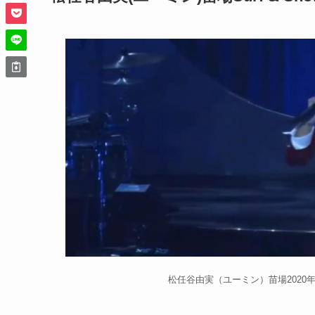
松任谷由実（ユーミン）苗場2020年 V