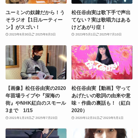
ユーミンの奴隷だから！う
松任谷由実は歌下手で声出
そラジオ【1日ルーティー
てない？実は歌唱力はある
ン】がスゴい！
けどあがり症！
2023年8月30日
2025年8月3日
2023年5月1日
2025年7月10日
【画像】松任谷由実の2020
松任谷由実【動画】守って
年苗場ライブや『深海の
あげたいの歌詞の由来や意
街』やNHK紅白のスモール
味・作曲の裏話も！（紅白
3まで 1/15
2020）
2021年1月15日
2025年7月23日
2020年12月31日
2023年5月1日