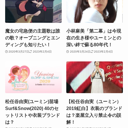
魔女の宅急便の主題歌は誰
小林麻美「第二幕」は今現
の歌？オープニングとエン
在の生き様やユーミンとの
ディングも知りたい！
深い絆で蘇る80年代！
2020年3月27日
2023年2月4日
2020年3月24日
2023年2月4日
松任谷由実(ユーミン)苗場
【松任谷由実（ユーミン）
Surf&Snow(2020) 40のセ
2019紅白】衣装のブランド
ットリストや衣装ブランド
は？楽屋立入り禁止令の誤
は？
解！