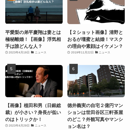
平愛梨の弟平慶翔は妻とは
【２ショット画像】清野と
極秘離婚！【画像】浮気相
おるが壇蜜と結婚！マスク
手は誰どんな人？
の理由や素顔はイケメン？
2023年4月19日
ニュース
2019年11月22日
ニュース
【画像】植田和男（日銀総
徳井義実の自宅２億円マン
裁）が小さい？身長が低い
ションは世田谷区三軒茶屋
のはトリックか！
のどこ？外観写真やマンシ
ョン名は？
2023年4月29日
ニュース