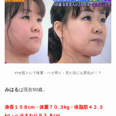
やせ筋トレで体重・へそ周り・見た目にも変化が！？
みはる
は現在50歳。
身長１５８cm・体重７０.３kg・体脂肪４２.３
kg・へそまわり９３.８cm