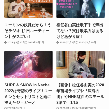
ユーミンの奴隷だから！う
松任谷由実は歌下手で声出
そラジオ【1日ルーティー
てない？実は歌唱力はある
ン】がスゴい！
けどあがり症！
2023年8月30日
2025年8月3日
2023年5月1日
2025年7月10日
SURF & SNOW in Naeba
【画像】松任谷由実の2020
2022は奇跡のライブ！ユー
年苗場ライブや『深海の
ミンとセットリストと雨に
街』やNHK紅白のスモール
消えたジョガーと
3まで 1/15
2022年2月22日
2021年1月15日
2025年7月23日