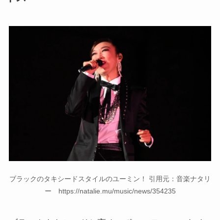
ブラックのタキシードスタイルのユーミン！ 引用元：音楽ナタリ
ー https://natalie.mu/music/news/354235