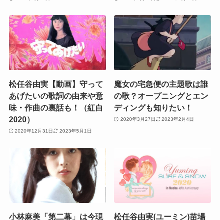
松任谷由実【動画】守って
魔女の宅急便の主題歌は誰
あげたいの歌詞の由来や意
の歌？オープニングとエン
味・作曲の裏話も！（紅白
ディングも知りたい！
2020）
2020年3月27日
2023年2月4日
2020年12月31日
2023年5月1日
小林麻美「第二幕」は今現
松任谷由実(ユーミン)苗場