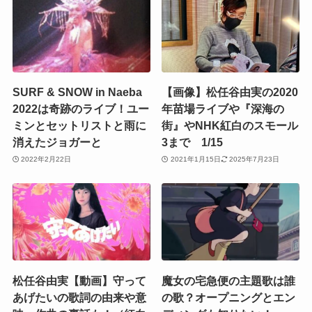
SURF & SNOW in Naeba
【画像】松任谷由実の2020
2022は奇跡のライブ！ユー
年苗場ライブや『深海の
ミンとセットリストと雨に
街』やNHK紅白のスモール
消えたジョガーと
3まで 1/15
2022年2月22日
2021年1月15日
2025年7月23日
松任谷由実【動画】守って
魔女の宅急便の主題歌は誰
あげたいの歌詞の由来や意
の歌？オープニングとエン