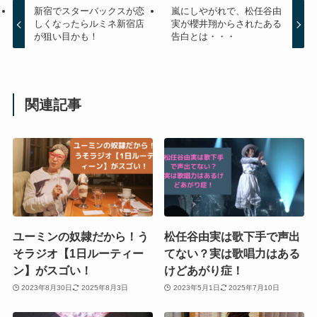
新宿でスターバックスが恋
嵐にしやがれで、松任谷由
しくなったらルミネ新宿店
実が櫻井翔からされたある
が狙い目かも！
告白とは・・・
関連記事
ユーミンの奴隷だから！う
松任谷由実は歌下手で声出
そラジオ【1日ルーティー
てない？実は歌唱力はある
ン】がスゴい！
けどあがり症！
2023年8月30日
2025年8月3日
2023年5月1日
2025年7月10日