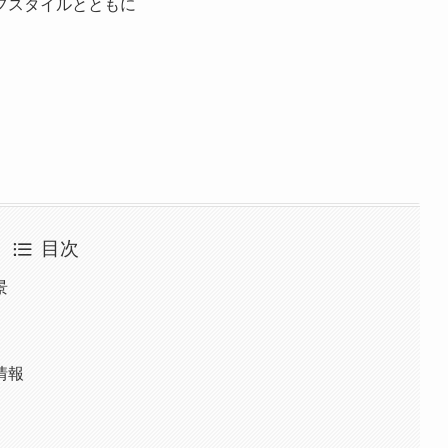
フスタイルとともに
目次
景
情報