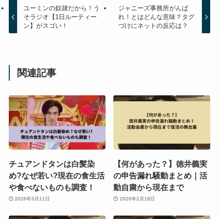
ユーミンの奴隷だから！う
ジャニーズ事務所がんば
そラジオ【1日ルーティー
れ！とはどんな意味？タグ
ン】がスゴい！
づけにネットの反応は？
関連記事
チュアンドタンは白髪染
【何があった？】徳井義実
め?なぜ若い?現在の食生活
の申告漏れ騒動まとめ｜活
や食べないものも調査！
動自粛から現在まで
2026年3月11日
2026年2月18日