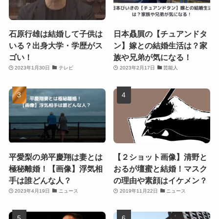
石原行雄は結婚して子供は
日本贔屓の【チュアンドタ
いる？出身大学・学歴がス
ン】嫁との結婚生活は？家
ゴい！
族や兄弟が気になる！
2023年1月30日
テレビ
2023年2月17日
芸能人
平愛梨の弟平慶翔は妻とは
【２ショット画像】清野と
極秘離婚！【画像】浮気相
おるが壇蜜と結婚！マスク
手は誰どんな人？
の理由や素顔はイケメン？
2023年4月19日
ニュース
2019年11月22日
ニュース