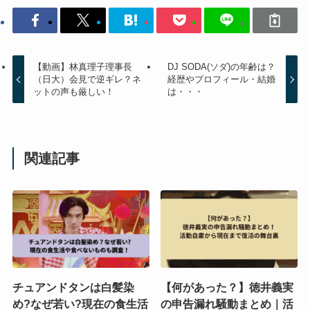
【動画】林真理子理事長
DJ SODA(ソダ)の年齢は？
（日大）会見で逆ギレ？ネ
経歴やプロフィール・結婚
ットの声も厳しい！
は・・・
関連記事
チュアンドタンは白髪染
【何があった？】徳井義実
め?なぜ若い?現在の食生活
の申告漏れ騒動まとめ｜活