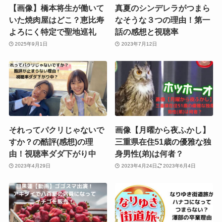
【画像】橋本将生が働いて
真夏のシンデレラがつまら
いた焼肉屋はどこ？恵比寿
なそうな３つの理由！第一
よろにく特定で聖地巡礼
話の感想と視聴率
2025年9月1日
2023年7月12日
それってパクリじゃないで
画像【月曜から夜ふかし】
すか？の酷評(感想)の理
三重県在住51歳の優雅な独
由！視聴率ダダ下がり中
身男性(弟)は何者？
2023年4月29日
2023年4月24日
2023年6月4日