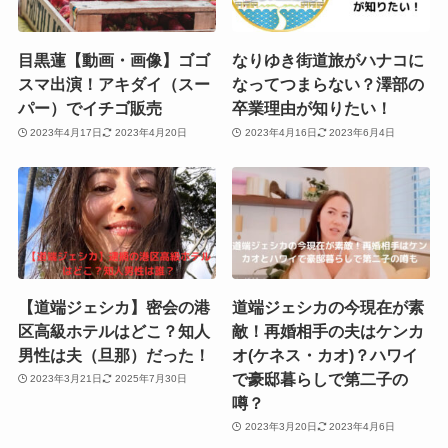
目黒蓮【動画・画像】ゴゴ
なりゆき街道旅がハナコに
スマ出演！アキダイ（スー
なってつまらない？澤部の
パー）でイチゴ販売
卒業理由が知りたい！
2023年4月17日
2023年4月20日
2023年4月16日
2023年6月4日
【道端ジェシカ】密会の港
道端ジェシカの今現在が素
区高級ホテルはどこ？知人
敵！再婚相手の夫はケンカ
男性は夫（旦那）だった！
オ(ケネス・カオ)？ハワイ
で豪邸暮らしで第二子の
2023年3月21日
2025年7月30日
噂？
2023年3月20日
2023年4月6日