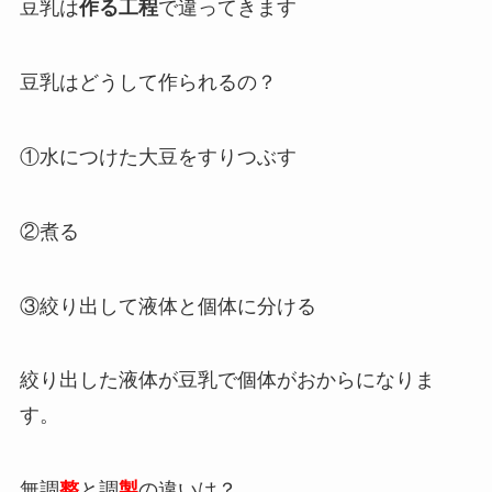
豆乳は
作る工程
で違ってきます
豆乳はどうして作られるの？
①水につけた大豆をすりつぶす
②煮る
③絞り出して液体と個体に分ける
絞り出した液体が豆乳で個体がおからになりま
す。
無調
整
と調
製
の違いは？