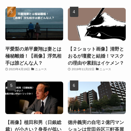
平愛梨の弟平慶翔は妻とは
【２ショット画像】清野と
極秘離婚！【画像】浮気相
おるが壇蜜と結婚！マスク
手は誰どんな人？
の理由や素顔はイケメン？
2023年4月19日
ニュース
2019年11月22日
ニュース
【画像】植田和男（日銀総
徳井義実の自宅２億円マン
裁）が小さい？身長が低い
ションは世田谷区三軒茶屋