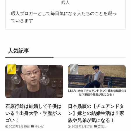
暇人
暇人ブロガーとして毎日気になる人たちのことを綴っ
ていきます
人気記事
石原行雄は結婚して子供は
日本贔屓の【チュアンドタ
いる？出身大学・学歴がス
ン】嫁との結婚生活は？家
ゴい！
族や兄弟が気になる！
2023年1月30日
テレビ
2023年2月17日
芸能人