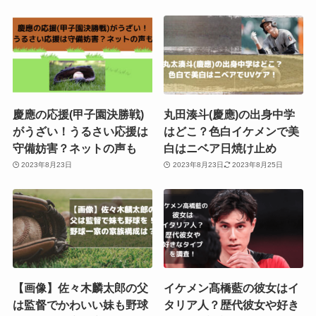
慶應の応援(甲子園決勝戦)
丸田湊斗(慶應)の出身中学
がうざい！うるさい応援は
はどこ？色白イケメンで美
守備妨害？ネットの声も
白はニベア日焼け止め
2023年8月23日
2023年8月23日
2023年8月25日
【画像】佐々木麟太郎の父
イケメン髙橋藍の彼女はイ
は監督でかわいい妹も野球
タリア人？歴代彼女や好き