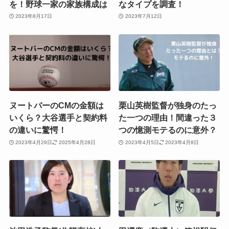
を！野球一家の家族構成は
なタイプを調査！
2023年8月17日
2023年7月12日
ヌートバーのCMの金額は
栗山英樹監督が独身のたっ
いくら？大谷選手と契約料
た一つの理由！間違った３
の違いに驚愕！
つの憶測モテるのに意外？
2023年4月29日
2025年4月28日
2023年4月5日
2023年4月8日