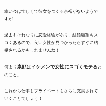
幸い今は忙しくて彼女をつくる余裕がないようで
すが
過去もそれなりに恋愛経験があり、結婚願望もス
ゴくあるので、良い女性が見つかったらすぐに結
婚されるかもしれませんね！
素顔はイケメンで女性にスゴくモテる
何より
と
のこと。
これから仕事もプライベートもさらに充実されて
いくことでしょう！