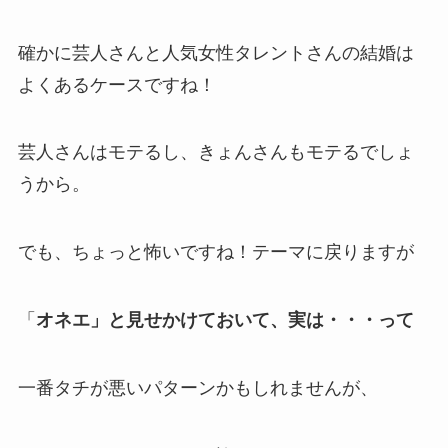
確かに芸人さんと人気女性タレントさんの結婚は
よくあるケースですね！
芸人さんはモテるし、きょんさんもモテるでしょ
うから。
でも、ちょっと怖いですね！テーマに戻りますが
「
オネエ」と見せかけておいて、実は・・・って
一番タチが悪いパターンかもしれませんが、