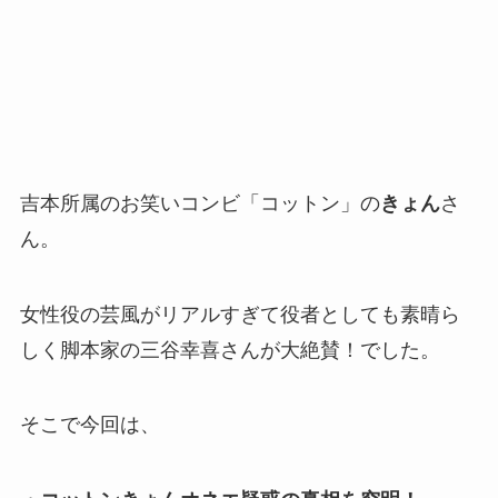
吉本所属のお笑いコンビ「コットン」の
きょん
さ
ん。
女性役の芸風がリアルすぎて役者としても素晴ら
しく脚本家の三谷幸喜さんが大絶賛！でした。
そこで今回は、