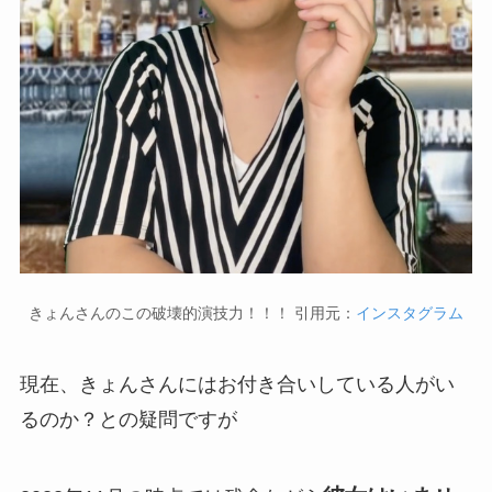
きょんさんのこの破壊的演技力！！！ 引用元：
インスタグラム
現在、きょんさんにはお付き合いしている人がい
るのか？との疑問ですが