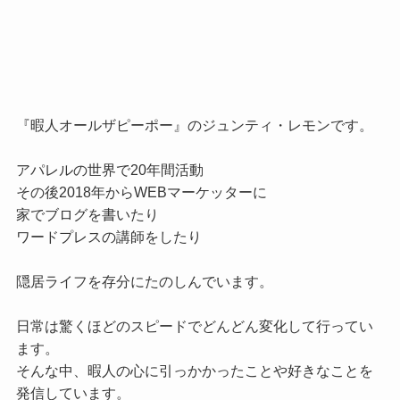
『暇人オールザピーポー』のジュンティ・レモンです。

アパレルの世界で20年間活動

その後2018年からWEBマーケッターに

家でブログを書いたり

ワードプレスの講師をしたり

隠居ライフを存分にたのしんでいます。

日常は驚くほどのスピードでどんどん変化して行ってい
ます。

そんな中、暇人の心に引っかかったことや好きなことを
発信しています。
