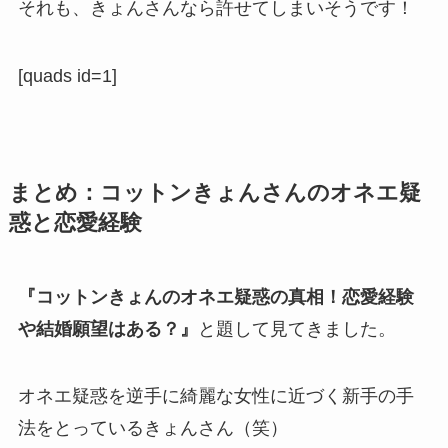
それも、きょんさんなら許せてしまいそうです！
[quads id=1]
まとめ：コットンきょんさんのオネエ疑
惑と恋愛経験
『コットンきょんのオネエ疑惑の真相！恋愛経験
や結婚願望はある？』
と題して見てきました。
オネエ疑惑を逆手に綺麗な女性に近づく新手の手
法をとっているきょんさん（笑）