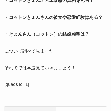
・コットンきょんオネエ疑惑の真相を究明！
・コットンきょんさんの彼女や恋愛経験はある？
・きょんさん（コットン）の結婚願望は？
について調べて見ました。
それででは早速見ていきましょう！
[quads id=1]