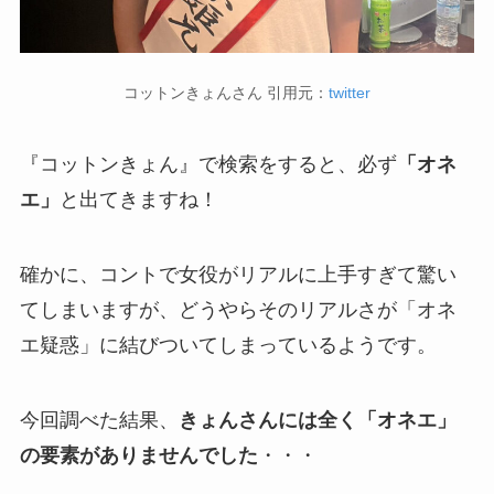
コットンきょんさん 引用元：
twitter
『コットンきょん』で検索をすると、必ず
「オネ
エ」
と出てきますね！
確かに、コントで女役がリアルに上手すぎて驚い
てしまいますが、どうやらそのリアルさが「オネ
エ疑惑」に結びついてしまっているようです。
今回調べた結果、
きょんさんには全く「オネエ」
の要素がありませんでした
・・・