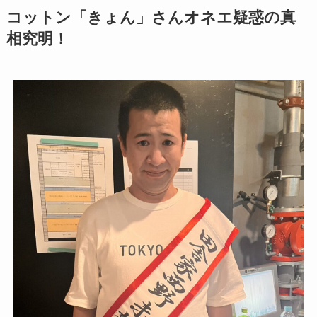
コットン「きょん」さんオネエ疑惑の真
相究明！