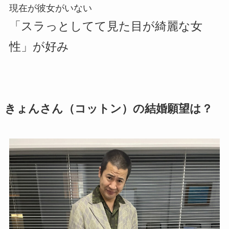
現在が彼女がいない
「スラっとしてて見た目が綺麗な女
性」が好み
きょんさん（コットン）の結婚願望は？