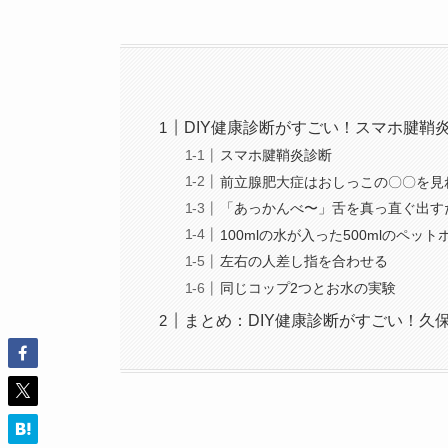
DIY健康診断がすごい！スマホ腱鞘
スマホ腱鞘炎診断
前立腺肥大症はおしっこの〇〇を見
「あっかんべ〜」舌を真っ直ぐ出す
100mlの水が入った500mlのペッ
左右の人差し指を合わせる
同じコップ2つとお水の実験
まとめ：DIY健康診断がすごい！久