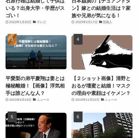
石原行雄は結婚して子供は
日本贔屓の【チュアンドタ
いる？出身大学・学歴がス
ン】嫁との結婚生活は？家
ゴい！
族や兄弟が気になる！
2023年1月30日
テレビ
2023年2月17日
芸能人
平愛梨の弟平慶翔は妻とは
【２ショット画像】清野と
極秘離婚！【画像】浮気相
おるが壇蜜と結婚！マスク
手は誰どんな人？
の理由や素顔はイケメン？
2023年4月19日
ニュース
2019年11月22日
ニュース