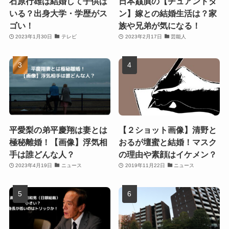
石原行雄は結婚して子供は
日本贔屓の【チュアンドタ
いる？出身大学・学歴がス
ン】嫁との結婚生活は？家
ゴい！
族や兄弟が気になる！
2023年1月30日
テレビ
2023年2月17日
芸能人
平愛梨の弟平慶翔は妻とは
【２ショット画像】清野と
極秘離婚！【画像】浮気相
おるが壇蜜と結婚！マスク
手は誰どんな人？
の理由や素顔はイケメン？
2023年4月19日
ニュース
2019年11月22日
ニュース