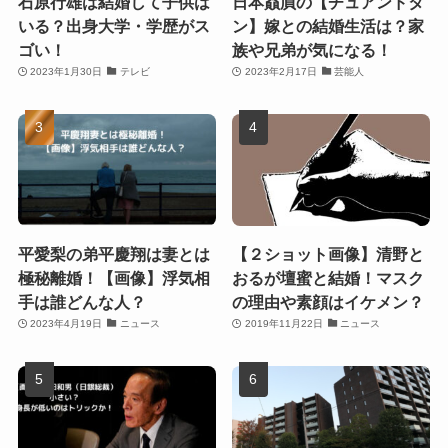
石原行雄は結婚して子供は
日本贔屓の【チュアンドタ
いる？出身大学・学歴がス
ン】嫁との結婚生活は？家
ゴい！
族や兄弟が気になる！
2023年1月30日
テレビ
2023年2月17日
芸能人
平愛梨の弟平慶翔は妻とは
【２ショット画像】清野と
極秘離婚！【画像】浮気相
おるが壇蜜と結婚！マスク
手は誰どんな人？
の理由や素顔はイケメン？
2023年4月19日
ニュース
2019年11月22日
ニュース