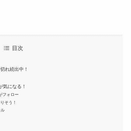
目次
売れ切れ続出中！
スタが気になる！
人がフォロー
になりそう！
ール