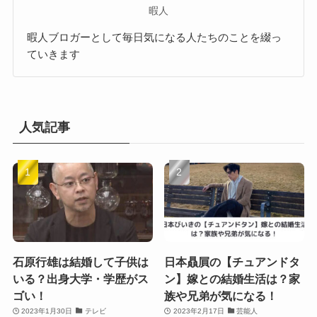
暇人
暇人ブロガーとして毎日気になる人たちのことを綴っ
ていきます
人気記事
石原行雄は結婚して子供は
日本贔屓の【チュアンドタ
いる？出身大学・学歴がス
ン】嫁との結婚生活は？家
ゴい！
族や兄弟が気になる！
2023年1月30日
テレビ
2023年2月17日
芸能人