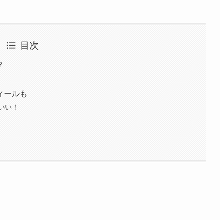
目次
？
ィールも
いい！