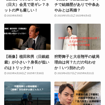
（日大）会見で逆ギレ？ネ
チで結婚歴がありで中条あ
ットの声も厳しい！
やみとは再婚？
2023年8月8日
2023年5月1日
2023年6月4日
【画像】植田和男（日銀総
狩野舞子と大谷翔平の破局
裁）が小さい？身長が低い
理由は何？ただの匂わせ
のはトリックか！
か！いつ別れたの
2023年4月29日
2025年7月30日
2023年4月27日
2025年6月21日