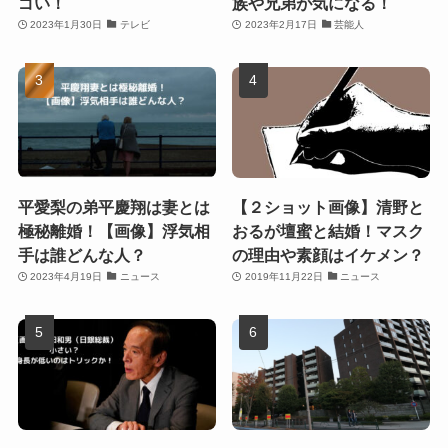
ゴい！
族や兄弟が気になる！
2023年1月30日
テレビ
2023年2月17日
芸能人
平愛梨の弟平慶翔は妻とは
【２ショット画像】清野と
極秘離婚！【画像】浮気相
おるが壇蜜と結婚！マスク
手は誰どんな人？
の理由や素顔はイケメン？
2023年4月19日
ニュース
2019年11月22日
ニュース