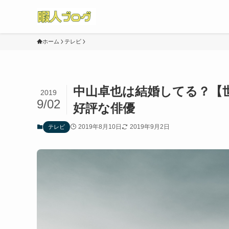
ホーム
テレビ
中山卓也は結婚してる？【
2019
9/02
好評な俳優
2019年8月10日
2019年9月2日
テレビ