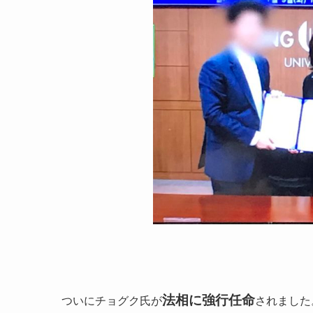
法相に強行任命
ついにチョグク氏が
されました