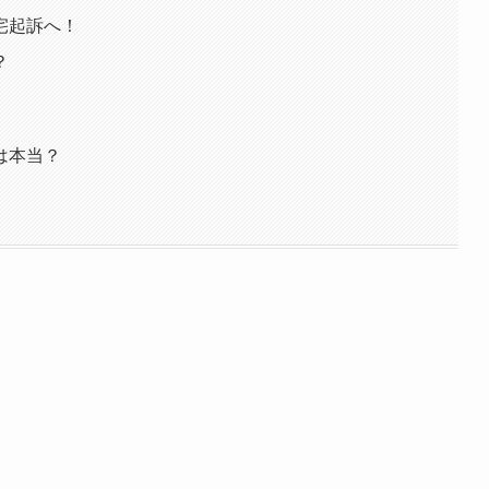
宅起訴へ！
？
は本当？