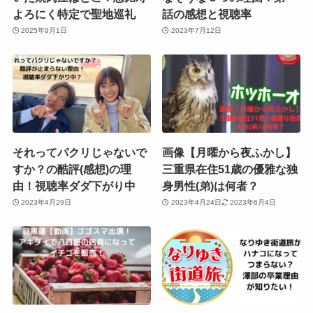
よろにく特定で聖地巡礼
話の感想と視聴率
2025年9月1日
2023年7月12日
それってパクリじゃないで
画像【月曜から夜ふかし】
すか？の酷評(感想)の理
三重県在住51歳の優雅な独
由！視聴率ダダ下がり中
身男性(弟)は何者？
2023年4月29日
2023年4月24日
2023年6月4日