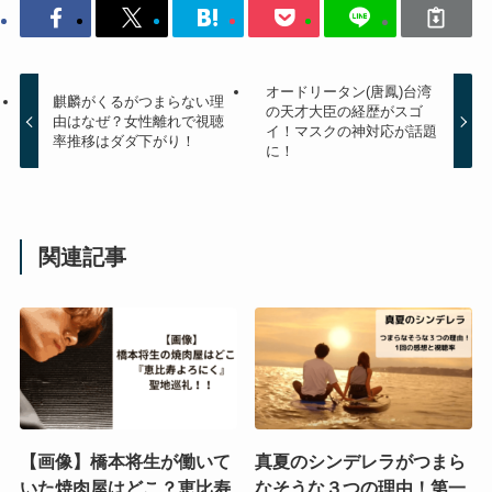
オードリータン(唐鳳)台湾
麒麟がくるがつまらない理
の天才大臣の経歴がスゴ
由はなぜ？女性離れで視聴
イ！マスクの神対応が話題
率推移はダダ下がり！
に！
関連記事
【画像】橋本将生が働いて
真夏のシンデレラがつまら
いた焼肉屋はどこ？恵比寿
なそうな３つの理由！第一