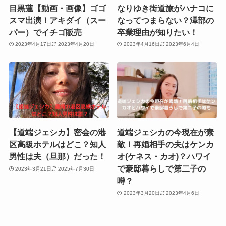
目黒蓮【動画・画像】ゴゴ
なりゆき街道旅がハナコに
スマ出演！アキダイ（スー
なってつまらない？澤部の
パー）でイチゴ販売
卒業理由が知りたい！
2023年4月17日
2023年4月20日
2023年4月16日
2023年6月4日
【道端ジェシカ】密会の港
道端ジェシカの今現在が素
区高級ホテルはどこ？知人
敵！再婚相手の夫はケンカ
男性は夫（旦那）だった！
オ(ケネス・カオ)？ハワイ
で豪邸暮らしで第二子の
2023年3月21日
2025年7月30日
噂？
2023年3月20日
2023年4月6日