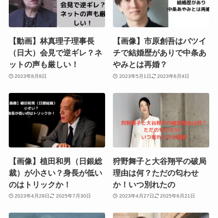
【動画】林真理子理事長
【画像】市原創吾はバツイ
（日大）会見で逆ギレ？ネ
チで結婚歴がありで中条あ
ットの声も厳しい！
やみとは再婚？
2023年8月8日
2023年5月1日
2023年6月4日
【画像】植田和男（日銀総
狩野舞子と大谷翔平の破局
裁）が小さい？身長が低い
理由は何？ただの匂わせ
のはトリックか！
か！いつ別れたの
2023年4月29日
2025年7月30日
2023年4月27日
2025年6月21日